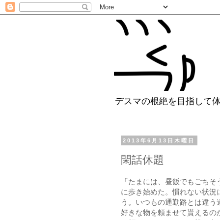
デスマの根絶を目指して
2013年6月13日木曜日
閑話休題
「たまには、昼飯でもごちそ
に歩き始めた。慣れない状況
う。いつもの通勤路とは違う
好きな物を頼ませて貰えるの