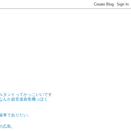
ルタントってかっこいいです
なんか超音速旅客機っぽく
歯車でありたい。
の広島。