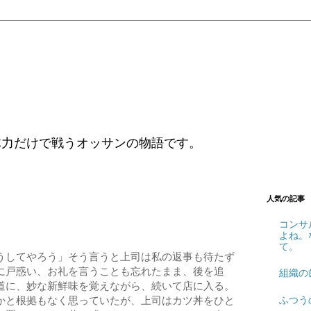
体力だけで戦うオッサンの物語です。
人気の記事
コンサ
よね。
て。
うしてやろう」そう言うと上司は私の返事も待たず
に戸惑い、お礼を言うことも忘れたまま、後を追
組織の
道に、妙な新鮮味を覚えながら、続いて店に入る。
ふつう
かと根拠もなく思っていたが、上司はカツ丼をひと