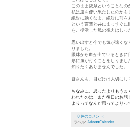
このまま抜糸ということなの
私は運を使い果たしたのかも
絶対に動くなよ、絶対に前を
という言葉と共にまっすぐに
を、復活した私の視力はしっ
思い出すと今でも気が遠くな
りました。
眼球から血が出ているときに
形に血が付くことをしりまし
知りたくありませんでした。
皆さんも、目だけは大切にし
ちなみに、思ったよりもうま
われたのは、また後日のお話
よりってなんだ思ってよりっ
0 件のコメント:
ラベル:
AdventCalender