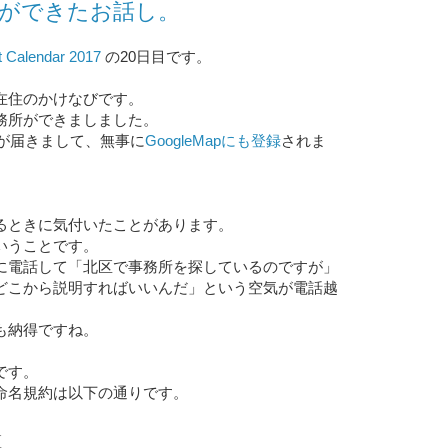
所ができたお話し。
alendar 2017
の20日目です。
在住のかけなびです。
務所ができましました。
紙が届きまして、無事に
GoogleMapにも登録
されま
るときに気付いたことがあります。
いうことです。
に電話して「北区で事務所を探しているのですが」
どこから説明すればいいんだ」という空気が電話越
も納得ですね。
です。
命名規約は以下の通りです。
区