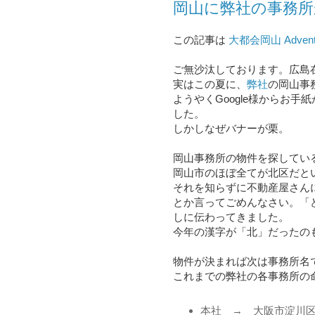
岡山に弊社の事務
この記事は
大都会岡山 Advent C
ご無沙汰しております。広島
実はこの夏に、
弊社
の岡山事
ようやくGoogle様からお手
した。
しかしなぜバナーが栗。
岡山事務所の物件を探してい
岡山市のほぼ全てが北区だと
それを知らずに不動産屋さん
とか言ってごめんなさい。「
しに伝わってきました。
今年の漢字が「北」だったの
物件が決まれば次は事務所名
これまでの弊社の各事務所の
本社 → 大阪市淀川