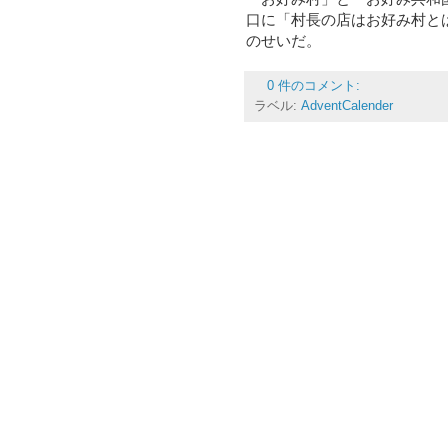
口に「村長の店はお好み村と
のせいだ。
0 件のコメント:
ラベル:
AdventCalender