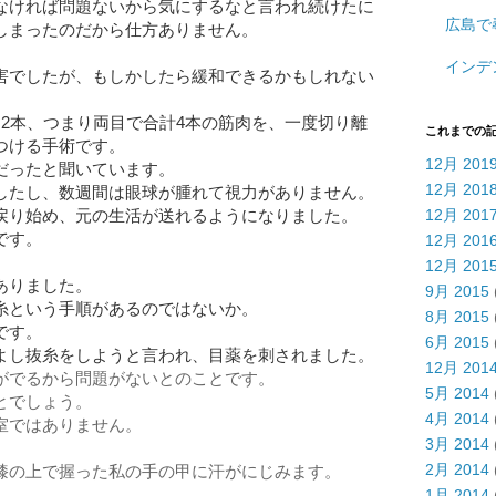
なければ問題ないから気にするなと言われ続けたに
広島で
しまったのだから仕方ありません。
インデ
害でしたが、もしかしたら緩和できるかもしれない
ち2本、つまり両目で合計4本の筋肉を、一度切り離
これまでの
つける手術です。
12月 201
だったと聞いています。
12月 201
したし、数週間は眼球が腫れて視力がありません。
戻り始め、元の生活が送れるようになりました。
12月 201
です。
12月 201
12月 201
ありました。
9月 2015
糸という手順があるのではないか。
8月 2015
です。
6月 2015
よし抜糸をしようと言われ、目薬を刺されました。
12月 201
がでるから問題がないとのことです。
5月 2014
とでしょう。
4月 2014
室ではありません。
3月 2014
。
2月 2014
膝の上で握った私の手の甲に汗がにじみます。
1月 2014