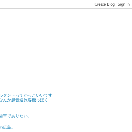
ルタントってかっこいいです
なんか超音速旅客機っぽく
歯車でありたい。
の広島。