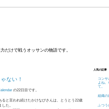
体力だけで戦うオッサンの物語です。
人気の記事
じゃない！
コンサ
よね。
て。
lendar
の22日目です。
組織の
あると言われ続けたかけなびさんは、とうとう22歳
ふつう
ました。