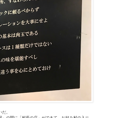
いだ。
国」の間に「村長の店」ができて、お好み村の入り