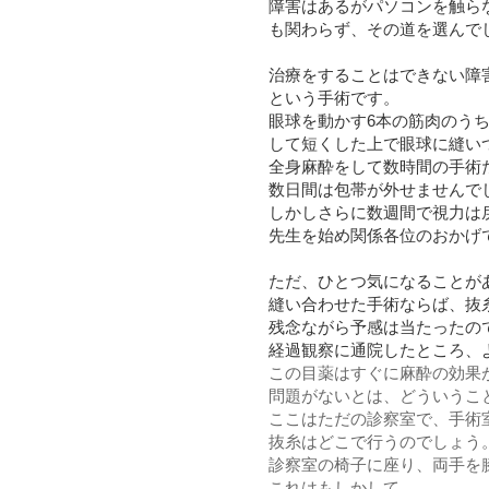
障害はあるがパソコンを触ら
も関わらず、その道を選んで
治療をすることはできない障
という手術です。
眼球を動かす6本の筋肉のう
して短くした上で眼球に縫い
全身麻酔をして数時間の手術
数日間は包帯が外せませんで
しかしさらに数週間で視力は
先生を始め関係各位のおかげ
ただ、ひとつ気になることが
縫い合わせた手術ならば、抜
残念ながら予感は当たったの
経過観察に通院したところ、
この目薬はすぐに麻酔の効果
問題がないとは、どういうこ
ここはただの診察室で、手術
抜糸はどこで行うのでしょう
診察室の椅子に座り、両手を
これはもしかして。