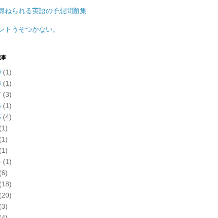
尋ねられる英語の予想問題集
ントうそつかない。
記事
9
(1)
8
(1)
7
(3)
6
(1)
5
(4)
(1)
(1)
(1)
4
(1)
(6)
(18)
(20)
(3)
(4)