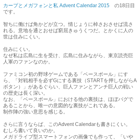
カープとメガフォンと私 Advent Calendar 2015
の18日目
です。
智ちに働けば角かどが立つ。情じょうに棹さおさせば流さ
れる。意地を通とおせば窮屈きゅうくつだ。とかくに人の
世は住みにくい。
住みにくい。
なぜ私は広島に生を受け、広島に住みながら、東京読売巨
人軍のファンなのか。
ファミコン初の野球ゲームである「ベースボール」にす
ら、「対戦相手を必ずGにする裏技（STARTを押しながらA
ボタン）」があるぐらい、巨人ファンとアンチ巨人の戦い
の歴史は長く深い。
なお、「ベースボール」における他の裏技は、ほぼバグで
あることから、唯一の意図的な裏技がこれである。
制作陣の強い意思を感じる。
さらに言うならば、このAdvent Calendarも書きにくい。
むしろ書いて良いのか。
メガドライブ型スマートフォンの画像でも作って、「いや