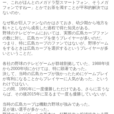
ー、これがほんとのメガドラ型スマートフォン、そうメガ
フォンですねー」とかでお茶を濁すことが平和的解決では
ないのか。
なぜ私が巨人ファンなのかはさておき、幼少期から地方を
転々としながら成長した過程で得た知見がある。
野球のテレビゲームにおいては、実際の広島カープファン
の数に対し、広島カープを使うプレイヤーが多いのだ。
つまり、特に広島カープのファンではないが、野球ゲーム
をするときは広島カープを選択するというプレイヤーが多
いということだ。
各社の野球のテレビゲームが群雄割拠していた、1988年頃
から2000年頃にかけては、特に顕著であった。
決して、当時の広島カープが強かったためにゲームプレイ
が有利になることからプレイヤーに人気があった、という
わけではない。
この間、1991年に一度優勝しただけである。さらに言うな
らば、その後2015年に至るまで一度も優勝していないが。
当時の広島カープは機動力野球が強みであった。
足が速い選手が多かった。