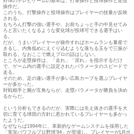
野球のテレビゲームの基本は、打撃操作と投球操作と走塁
操作だ。
このうち、打撃操作と投球操作はプレイヤーの技量が反映
される。
もちろん打撃の強い選手や、お前ちょっと手の中見せてみ
ろと言いたくなるような変化球が投球可できる選手はい
る。
だが、うまいプレイヤーが操作すればホームランも量産で
きるし、内角低めにえぐり込むような落ちる玉をで三振が
取れる。なおここで燃えプロの話はしない。
ところが走塁操作は、「走れ」「戻れ」を指示するだけ
で、ゲーム内の選手に設定されたパラメータのスピードで
走る。
そのため、足の速い選手が多い広島カープを選ぶプレイヤ
ーが多かった。
対戦相手と腕が互角ならが、走塁パラメータが勝負を決め
るからだ。
という分析もできるのだが、実際には生え抜きの選手を大
切に育てる球団の方針に惹かれているプレイヤーも多かっ
たようだ。
なぜならば1994年に、革新的なゲームシステムを採用した
「実況パワフルプロ野球'94」が登場し、プレイヤーがLRボ